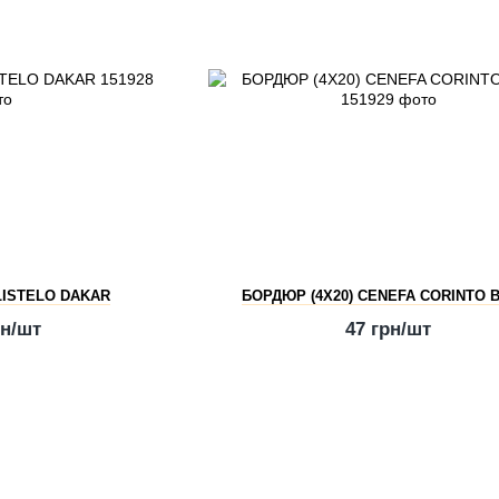
LISTELO DAKAR
БОРДЮР (4Х20) CENEFA CORINTO 
рн/шт
47 грн/шт