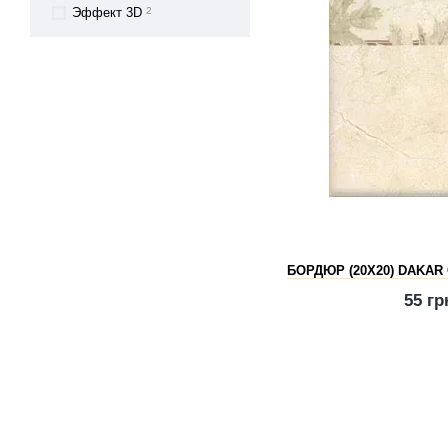
Эффект 3D
2
БОРДЮР (20Х20) DAKAR
55 гр