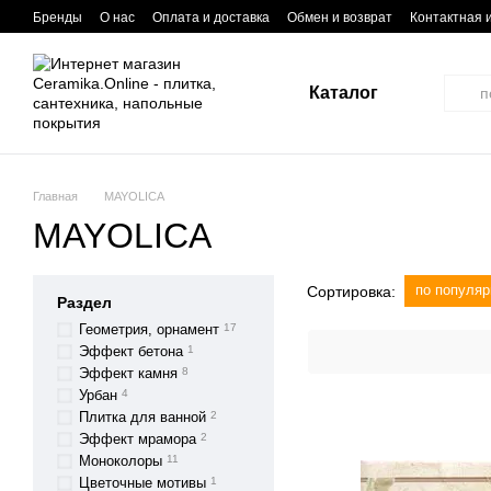
Перейти к основному контенту
Бренды
О нас
Оплата и доставка
Обмен и возврат
Контактная
Каталог
Главная
MAYOLICA
MAYOLICA
по популяр
Сортировка:
Раздел
Геометрия, орнамент
17
Эффект бетона
1
Эффект камня
8
Урбан
4
Плитка для ванной
2
Эффект мрамора
2
Моноколоры
11
Цветочные мотивы
1