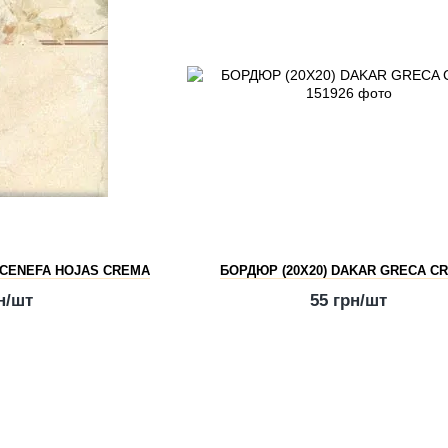
 CENEFA HOJAS CREMA
БОРДЮР (20Х20) DAKAR GRECA C
н/шт
55 грн/шт