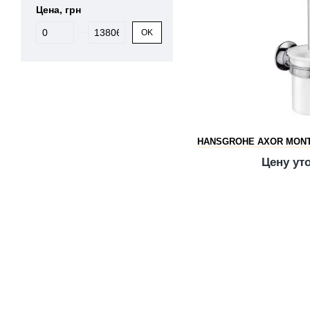
Цена, грн
От Цена, грн
До Цена, грн
OK
HANSGROHE AXOR MONT
Цену ут