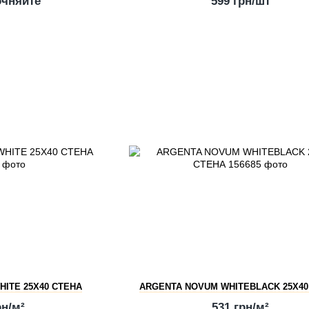
очняйте
599 грн/шт
ITE 25X40 СТЕНА
ARGENTA NOVUM WHITEBLACK 25X40
рн/м²
531 грн/м²