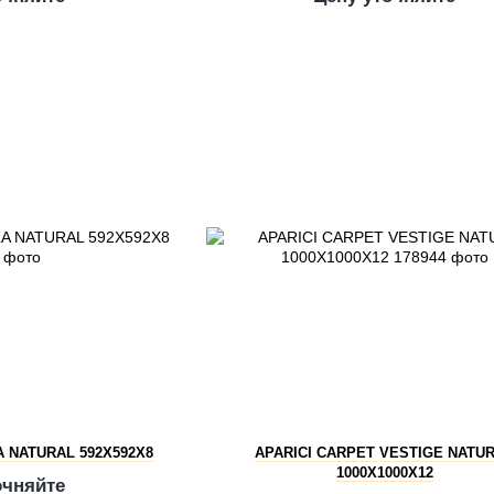
A NATURAL 592X592X8
APARICI CARPET VESTIGE NATU
1000X1000X12
очняйте