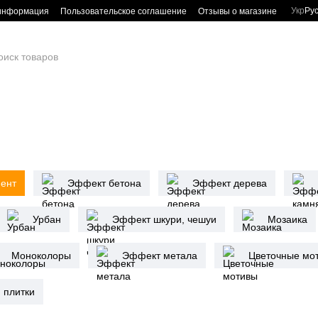
Укр
Ру
 информация
Пользовательское соглашение
Отзывы о магазине
мент
Эффект бетона
Эффект дерева
Урбан
Эффект шкури, чешуи
Мозаика
Моноколоры
Эффект метала
Цветочные мо
я плитки