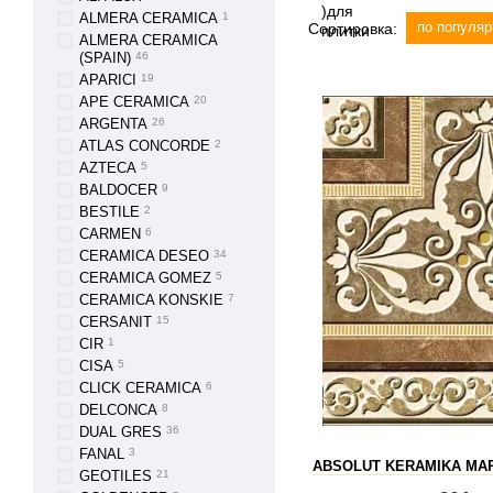
ALMERA CERAMICA
1
по популяр
Сортировка:
ALMERA CERAMICA
(SPAIN)
46
APARICI
19
APE CERAMICA
20
ARGENTA
26
ATLAS CONCORDE
2
AZTECA
5
BALDOCER
9
BESTILE
2
CARMEN
6
CERAMICA DESEO
34
CERAMICA GOMEZ
5
CERAMICA KONSKIE
7
CERSANIT
15
CIR
1
CISA
5
CLICK CERAMICA
6
DELCONCA
8
DUAL GRES
36
FANAL
3
ABSOLUT KERAMIKA MAR
GEOTILES
21