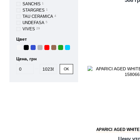
508 г
SANCHIS
1
STARGRES
1
TAU CERAMICA
4
UNDEFASA
5
VIVES
29
Цвет
Цена, грн
От Цена, грн
До Цена, грн
OK
APARICI AGED WHITE
Цену ут