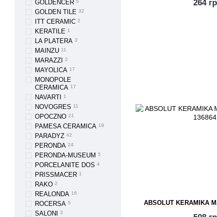
264 г
GOLDENCER
5
GOLDEN TILE
32
ITT CERAMIC
2
KERATILE
1
LA PLATERA
3
MAINZU
11
MARAZZI
2
MAYOLICA
17
MONOPOLE
CERAMICA
17
NAVARTI
1
NOVOGRES
11
OPOCZNO
21
PAMESA CERAMICA
19
PARADYZ
42
PERONDA
24
PERONDA-MUSEUM
5
PORCELANITE DOS
4
PRISSMACER
1
RAKO
2
REALONDA
16
ABSOLUT KERAMIKA M
ROCERSA
5
SALONI
3