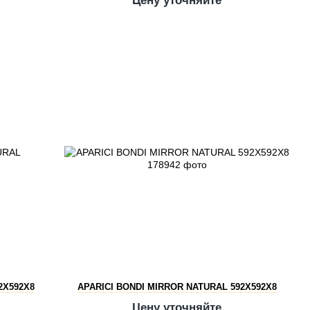
Цену уточняйте
2X592X8
APARICI BONDI MIRROR NATURAL 592X592X8
Цену уточняйте