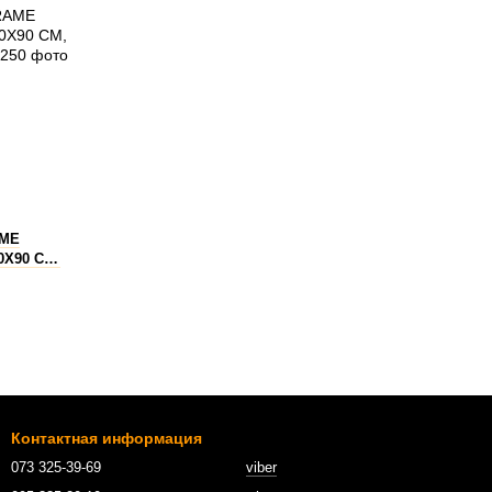
AME
Х90 СМ,
61
Контактная информация
073 325-39-69
viber