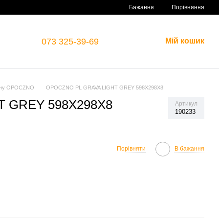
Порівняння
Бажання
073 325-39-69
Мій кошик
ону OPOCZNO
OPOCZNO PL GRAVA LIGHT GREY 598X298X8
T GREY 598X298X8
Артикул
190233
Порівняти
В бажання