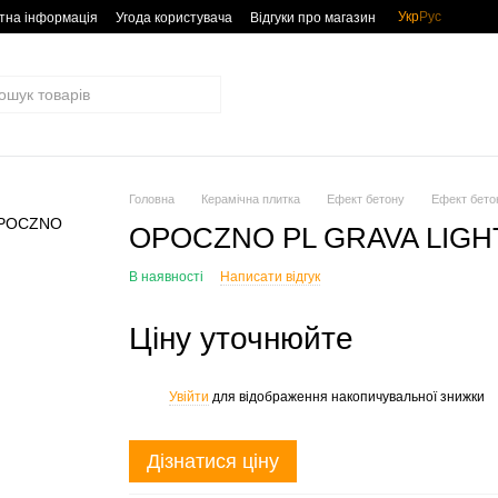
Укр
Рус
тна інформація
Угода користувача
Відгуки про магазин
Головна
Керамічна плитка
Ефект бетону
Ефект бет
OPOCZNO PL GRAVA LIGH
В наявності
Написати відгук
Ціну уточнюйте
Увійти
для відображення накопичувальної знижки
%
Дізнатися ціну