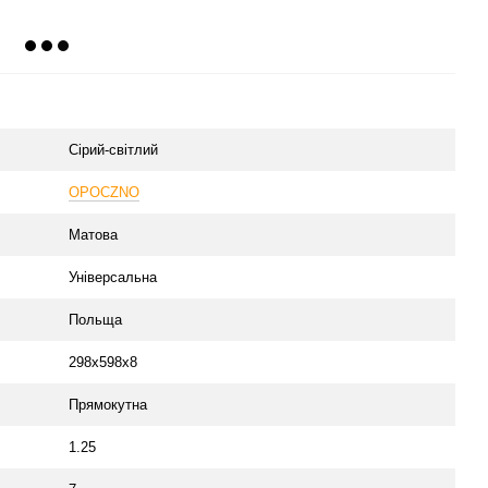
Сірий-світлий
OPOCZNO
Матова
Універсальна
Польща
298x598x8
Прямокутна
1.25