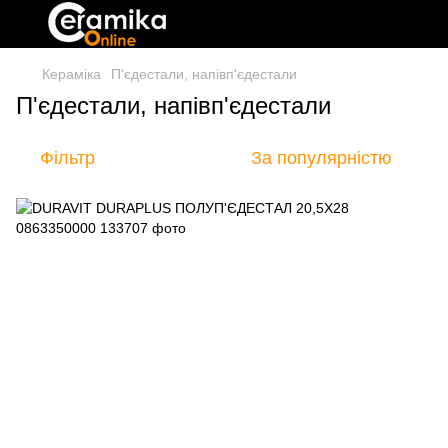
Кераміка
П'єдестали, напівп'єдестали
П'єдестали, напівп'єдестали
Фільтр
За популярністю