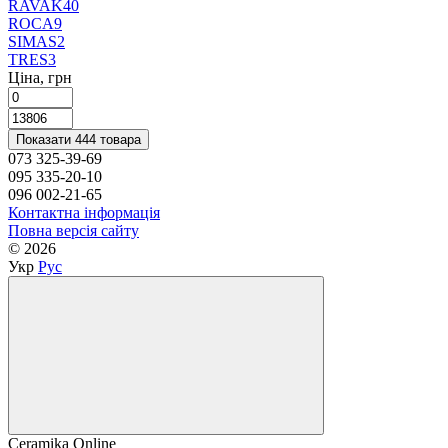
RAVAK
40
ROCA
9
SIMAS
2
TRES
3
Ціна, грн
Показати 444 товара
073 325-39-69
095 335-20-10
096 002-21-65
Контактна інформація
Повна версія сайту
© 2026
Укр
Рус
Ceramika Online