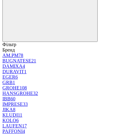
Фільтр
Бренд
AM.PM
78
BUGNATESE
21
DAMIXA
4
DURAVIT
1
EGER
6
GRB
1
GROHE
108
HANSGROHE
32
IBB
60
IMPRESE
33
JIKA
8
KLUDI
11
KOLO
6
LAUFEN
17
PAFFONI
4