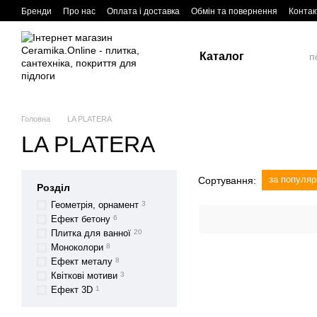
Перейти до основного контенту
Бренди
Про нас
Оплата і доставка
Обмін та повернення
Контак
Каталог
Головна
LA PLATERA
LA PLATERA
за популяр
Сортування:
Розділ
Геометрія, орнамент
3
Ефект бетону
6
Плитка для ванної
20
Моноколори
8
Ефект металу
8
Квіткові мотиви
3
Ефект 3D
1