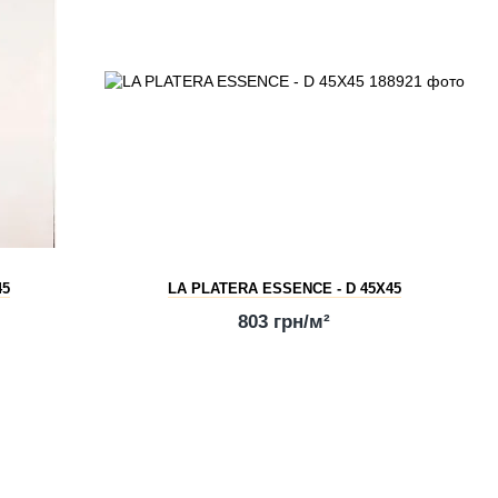
45
LA PLATERA ESSENCE - D 45X45
803 грн/м²