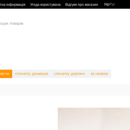
Укр
Рус
тна інформація
Угода користувача
Відгуки про магазин
ністю
спочатку дешевше
спочатку дорожчі
за назвою