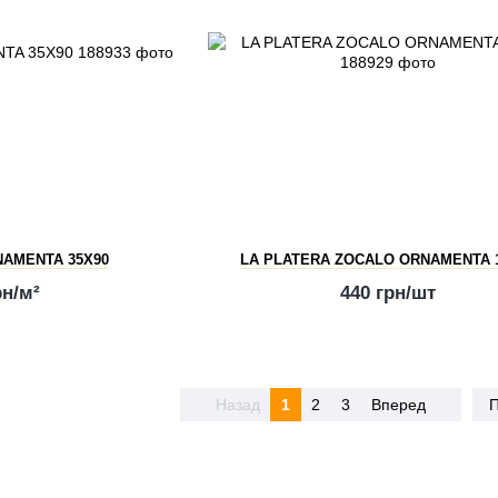
NAMENTA 35X90
LA PLATERA ZOCALO ORNAMENTA 
рн/м²
440 грн/шт
Назад
1
2
3
Вперед
П