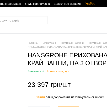
Укр
Рус
тна інформація
Угода користувача
Відгуки про магазин
Головна
Змішувачі
Внутрішні частини
Внутрішні ча
HANSGROHE ПРИХОВАНА ЧАСТИНА ЗМІШУВАЧА НА КРАЙ ВАНН
HANSGROHE ПРИХОВАНА 
КРАЙ ВАННИ, НА 3 ОТВОР
В наявності
Написати відгук
23 397 грн/шт
Увійти
для відображення накопичувальної знижки
%