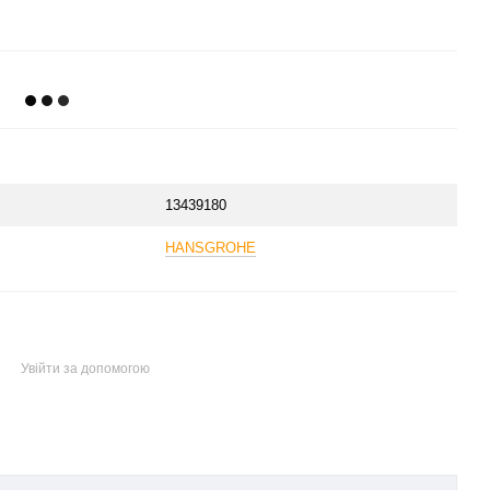
13439180
HANSGROHE
Увійти за допомогою