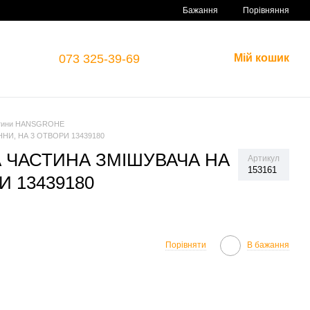
Порівняння
Бажання
073 325-39-69
Мій кошик
стини HANSGROHE
И, НА 3 ОТВОРИ 13439180
ЧАСТИНА ЗМІШУВАЧА НА
Артикул
153161
И 13439180
Порівняти
В бажання