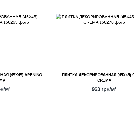
АЯ (45Х45) APENINO
ПЛИТКА ДЕКОРИРОВАННАЯ (45Х45) 
MA
CREMA
рн/м²
963 грн/м²