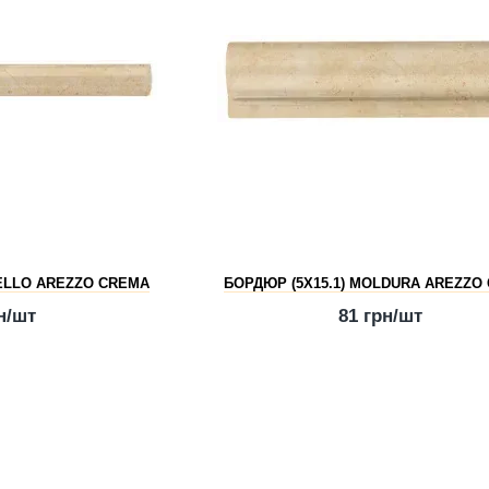
RELLO AREZZO CREMA
БОРДЮР (5Х15.1) MOLDURA AREZZO
н/шт
81 грн/шт