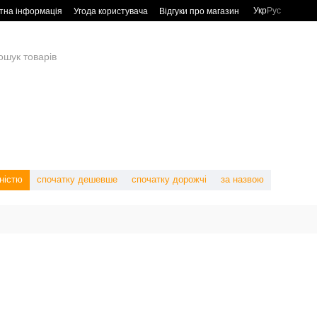
Укр
Рус
тна інформація
Угода користувача
Відгуки про магазин
ністю
спочатку дешевше
спочатку дорожчі
за назвою