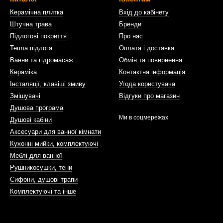
Керамічна плитка
Вхід до кабінету
Штучна трава
Бренди
Підлогові покриття
Про нас
Тепла підлога
Оплата і доставка
Ванни та гідромасаж
Обмін та повернення
Кераміка
Контактна інформація
Інсталяції, клавіші змиву
Угода користувача
Змішувачі
Відгуки про магазин
Душова програма
Ми в соцмережах
Душові кабіни
Аксесуари для ванної кімнати
Кухонні мийки, комплектуючі
Меблі для ванної
Рушникосушки, тени
Сифони, душові трапи
Комплектуючі та інше