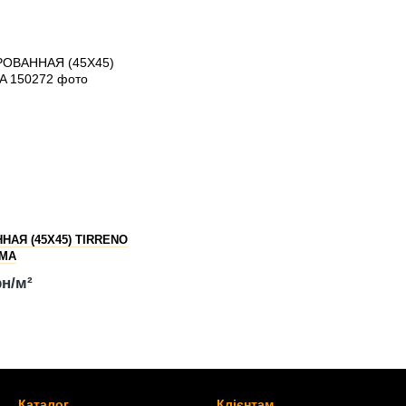
АЯ (45Х45) TIRRENO
MA
рн/м²
Каталог
Клієнтам