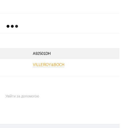
A92501DH
VILLEROY&BOCH
Увійти за допомогою