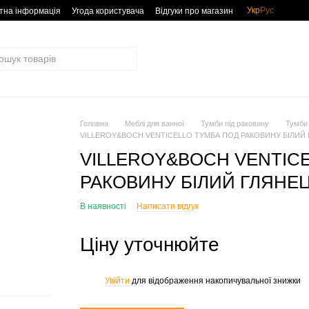
Укр
Рус
тна інформація
Угода користувача
Відгуки про магазин
Головна
Меблі для ванної
Тумби під раковину
Тумби
VILLEROY&BOCH VENTICELLO ТУМБА ПОД РАКОВИНУ БІЛИЙ 
VILLEROY&BOCH VENTIC
РАКОВИНУ БІЛИЙ ГЛЯНЕЦ
В наявності
Написати відгук
Ціну уточнюйте
Увійти
для відображення накопичувальної знижки
%