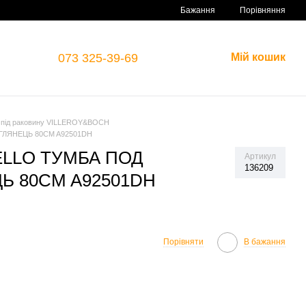
Порівняння
Бажання
073 325-39-69
Мій кошик
 під раковину VILLEROY&BOCH
ГЛЯНЕЦЬ 80CM A92501DH
ELLO ТУМБА ПОД
Артикул
136209
Ь 80CM A92501DH
Порівняти
В бажання