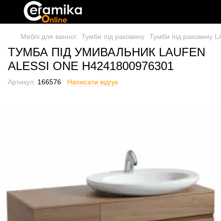
Меблі для ванної
Тумби під раковину
Тумби під раковину 
ТУМБА ПІД УМИВАЛЬНИК LAUFEN
ALESSI ONE H4241800976301
Артикул:
166576
Написати відгук