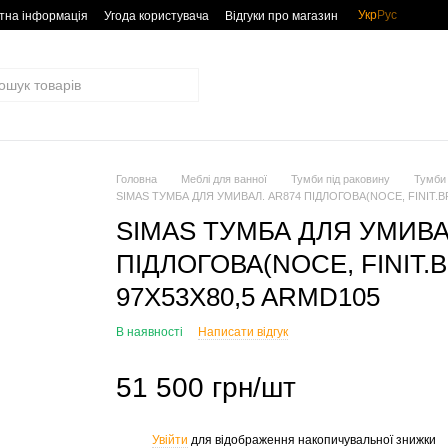
Укр
Рус
тна інформація
Угода користувача
Відгуки про магазин
Головна
Меблі для ванної
Тумби під раковину
Тумби 
SIMAS ТУМБА ДЛЯ УМИВАЛ. AR874 ПІДЛОГОВА(NOCE, FINIT.B
SIMAS ТУМБА ДЛЯ УМИВА
ПІДЛОГОВА(NOCE, FINIT.
97X53X80,5 ARMD105
В наявності
Написати відгук
51 500 грн/шт
Увійти
для відображення накопичувальної знижки
%