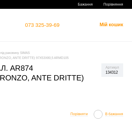
Порівняння
Бажання
073 325-39-69
Мій кошик
під раковину SIMAS
RONZO, ANTE DRITTE) 97X53X80,5 ARMD105
Л. AR874
Артикул
134312
BRONZO, ANTE DRITTE)
Порівняти
В бажання