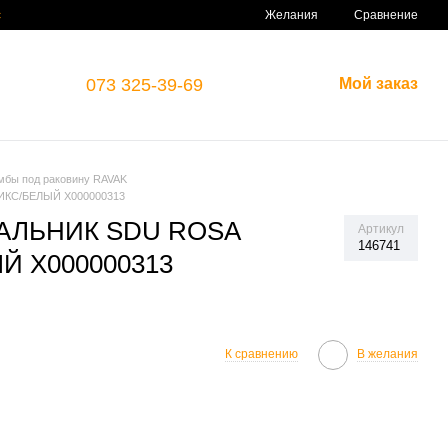
Сравнение
с
Желания
073 325-39-69
Мой заказ
мбы под раковину RAVAK
КС/БЕЛЫЙ X000000313
АЛЬНИК SDU ROSA
Артикул
146741
 X000000313
К сравнению
В желания