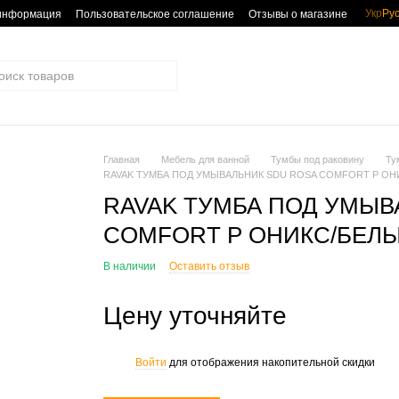
Укр
Ру
 информация
Пользовательское соглашение
Отзывы о магазине
Главная
Мебель для ванной
Тумбы под раковину
Ту
RAVAK ТУМБА ПОД УМЫВАЛЬНИК SDU ROSA COMFORT P ОНИ
RAVAK ТУМБА ПОД УМЫВ
COMFORT P ОНИКС/БЕЛЫЙ
В наличии
Оставить отзыв
Цену уточняйте
Войти
для отображения накопительной скидки
%