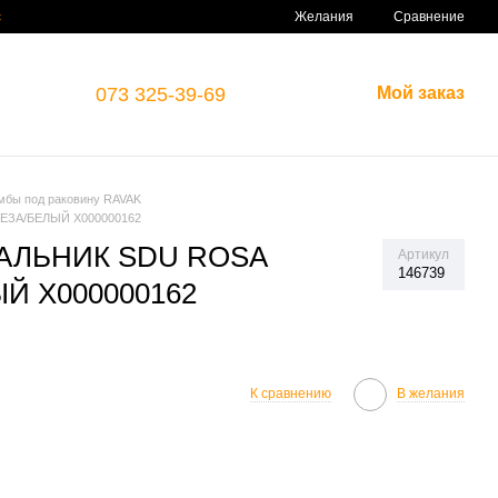
Сравнение
с
Желания
073 325-39-69
Мой заказ
мбы под раковину RAVAK
ЕЗА/БЕЛЫЙ X000000162
АЛЬНИК SDU ROSA
Артикул
146739
Й X000000162
К сравнению
В желания