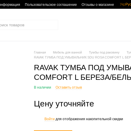
Укр
Ру
 информация
Пользовательское соглашение
Отзывы о магазине
Главная
Мебель для ванной
Тумбы под раковину
Ту
RAVAK ТУМБА ПОД УМЫВАЛЬНИК SDU ROSA COMFORT L БЕР
RAVAK ТУМБА ПОД УМЫВ
COMFORT L БЕРЕЗА/БЕЛЫ
В наличии
Оставить отзыв
Цену уточняйте
Войти
для отображения накопительной скидки
%