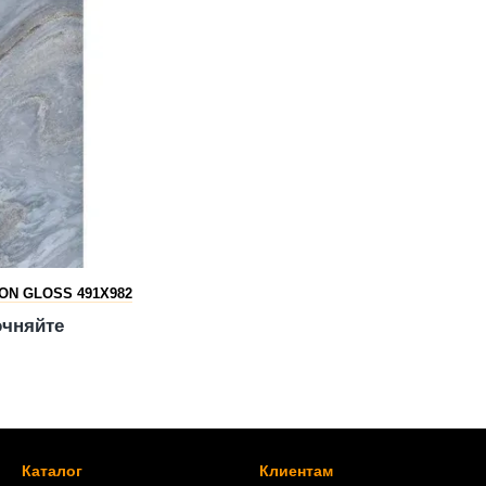
N GLOSS 491X982
очняйте
Каталог
Клиентам