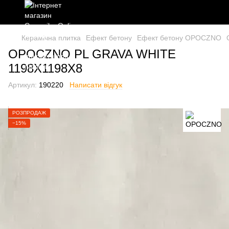
Керамічна плитка
Ефект бетону
Ефект бетону OPOCZNO
OPOCZNO PL GRAVA WHITE
1198X1198X8
Артикул:
190220
Написати відгук
РОЗПРОДАЖ
−15%