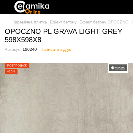
Керамічна плитка
Ефект бетону
Ефект бетону OPOCZNO
OPOCZNO PL GRAVA LIGHT GREY
598X598X8
Артикул:
190240
Написати відгук
РОЗПРОДАЖ
−20%