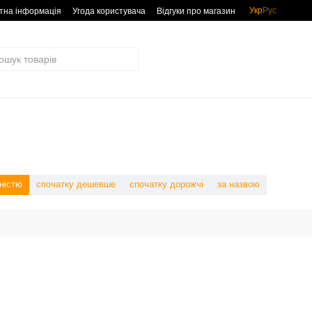
Укр
Рус
тна інформація
Угода користувача
Відгуки про магазин
ністю
спочатку дешевше
спочатку дорожчі
за назвою