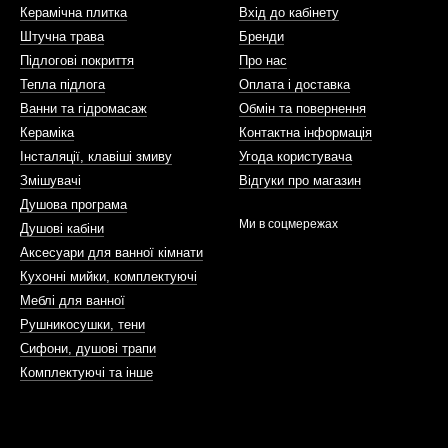
Керамічна плитка
Вхід до кабінету
Штучна трава
Бренди
Підлогові покриття
Про нас
Тепла підлога
Оплата і доставка
Ванни та гідромасаж
Обмін та повернення
Кераміка
Контактна інформація
Інсталяції, клавіші змиву
Угода користувача
Змішувачі
Відгуки про магазин
Душова програма
Ми в соцмережах
Душові кабіни
Аксесуари для ванної кімнати
Кухонні мийки, комплектуючі
Меблі для ванної
Рушникосушки, тени
Сифони, душові трапи
Комплектуючі та інше