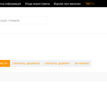
Укр
Рус
тна інформація
Угода користувача
Відгуки про магазин
ністю
спочатку дешевше
спочатку дорожчі
за назвою