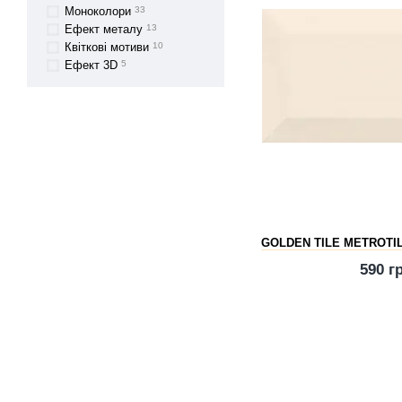
Моноколори
33
Ефект металу
13
Квіткові мотиви
10
Ефект 3D
5
GOLDEN TILE METROTI
590 г