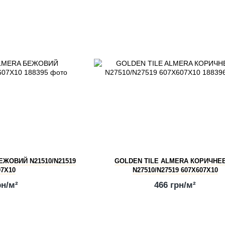
ЕЖОВИЙ N21510/N21519
GOLDEN TILE ALMERA КОРИЧНЕ
07X10
N27510/N27519 607X607X10
рн/м²
466 грн/м²