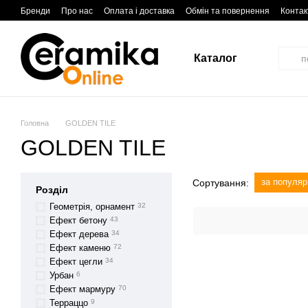
Перейти до основного контенту
Бренди
Про нас
Оплата і доставка
Обмін та повернення
Контак
Каталог
Головна
GOLDEN TILE
GOLDEN TILE
за популяр
Сортування:
Розділ
Геометрія, орнамент
32
Ефект бетону
43
Ефект дерева
34
Ефект каменю
72
Ефект цегли
34
Урбан
6
Ефект мармуру
70
Терраццо
9