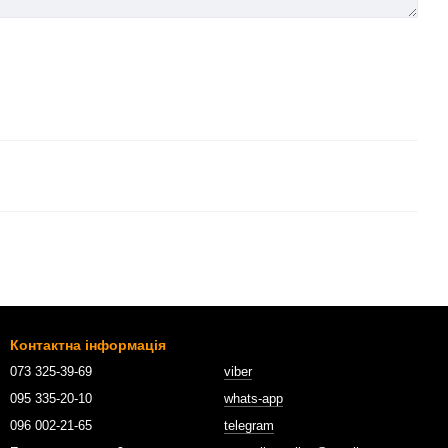
Контактна інформація
073 325-39-69
viber
095 335-20-10
whats-app
096 002-21-65
telegram