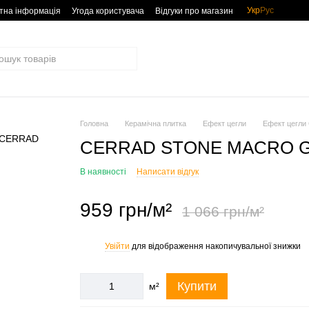
Укр
Рус
тна інформація
Угода користувача
Відгуки про магазин
Головна
Керамічна плитка
Ефект цегли
Ефект цегл
CERRAD STONE MACRO G
В наявності
Написати відгук
959 грн/м²
1 066 грн/м²
Увійти
для відображення накопичувальної знижки
%
Купити
м²