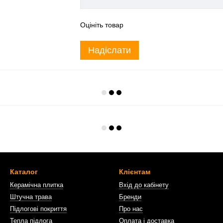
Оцініть товар
Надіслати
Каталог
Клієнтам
Керамічна плитка
Вхід до кабінету
Штучна трава
Бренди
Підлогові покриття
Про нас
Тепла підлога
Оплата і доставка