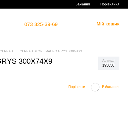
Порівняння
Бажання
073 325-39-69
Мій кошик
и CERRAD
CERRAD STONE MACRO GRYS 300X74X9
RYS 300X74X9
Артикул
195650
Порівняти
В бажання